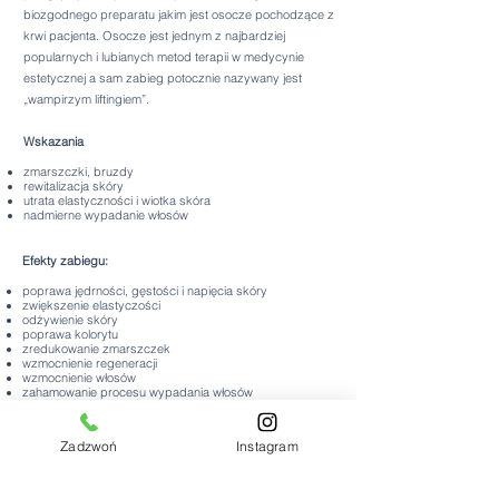
biozgodnego preparatu jakim jest osocze pochodzące z
krwi pacjenta. Osocze jest jednym z najbardziej
popularnych i lubianych metod terapii w medycynie
estetycznej a sam zabieg potocznie nazywany jest
„wampirzym liftingiem”.
Wskazania
zmarszczki, bruzdy
rewitalizacja skóry
utrata elastyczności i wiotka skóra
nadmierne wypadanie włosów
Efekty zabiegu:
poprawa jędrności, gęstości i napięcia skóry
zwiększenie elastyczości
odżywienie skóry
poprawa kolorytu
zredukowanie zmarszczek
wzmocnienie regeneracji
wzmocnienie włosów
zahamowanie procesu wypadania włosów
redukcja blizn potrądzikowych i rozstępów
Przeciwwskazania
Zadzwoń
Instagram
ciąża i karmienie piersią
choroby nowotworowe