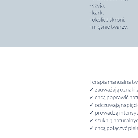
- szyja,
- kark,
- okolice skroni,
- mięśnie twarzy.
Terapia manualna twa
✓ zauważają oznaki 
✓ chcą poprawić nat
✓ odczuwają napięcie
✓ prowadzą intensywn
✓ szukają naturalny
✓ chcą połączyć piel