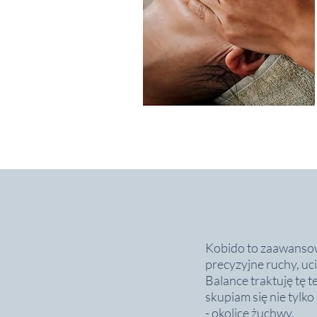
Kobido to zaawansowa
precyzyjne ruchy, uc
Balance traktuję tę 
skupiam się nie tylko
- okolice żuchwy,