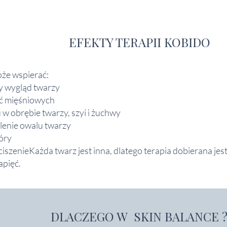
EFEKTY TERAPII KOBIDO
oże wspierać:
y wygląd twarzy
ęć mięśniowych
w obrębie twarzy, szyi i żuchwy
lenie owalu twarzy
kóry
ciszenieKażda twarz jest inna, dlatego terapia dobierana je
apięć.
DLACZEGO W SKIN BALANCE 