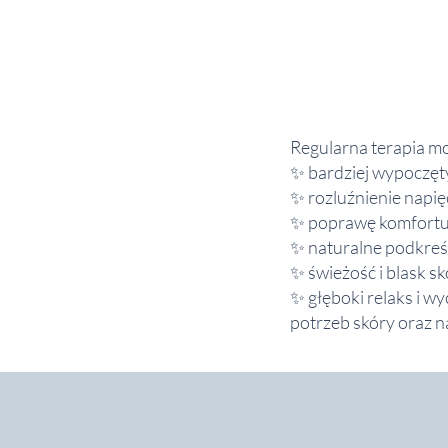
Regularna terapia m
✨ bardziej wypoczęt
✨ rozluźnienie napi
✨ poprawę komfortu 
✨ naturalne podkreś
✨ świeżość i blask s
✨ głęboki relaks i wy
potrzeb skóry oraz n