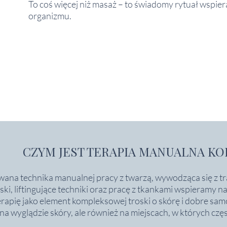
To coś więcej niż masaż – to świadomy rytuał wspier
organizmu.
CZYM JEST TERAPIA MANUALNA KO
na technika manualnej pracy z twarzą, wywodząca się z tra
iski, liftingujące techniki oraz pracę z tkankami wspieramy 
terapię jako element kompleksowej troski o skórę i dobre s
 na wyglądzie skóry, ale również na miejscach, w których czę