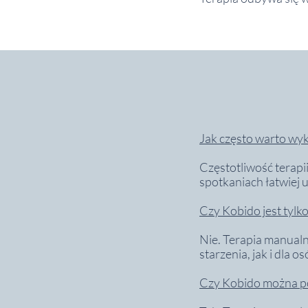
Jak często warto w
Częstotliwość terapii
spotkaniach łatwiej 
Czy Kobido jest tylko
Nie. Terapia manual
starzenia, jak i dla 
Czy Kobido można po