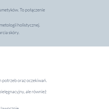
osmetyków. To połączenie
etologii holistycznej.
rcia skóry.
 potrzeb oraz oczekiwań.
pielęgnacyjny, ale również
 Jaworznie.