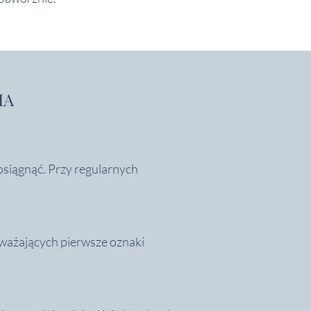
IA
 osiągnąć. Przy regularnych
ważających pierwsze oznaki