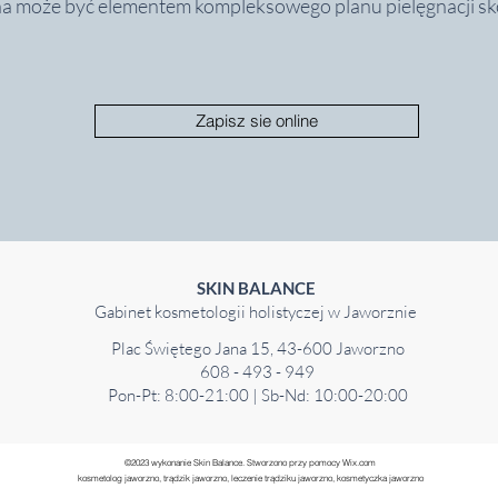
a może być elementem kompleksowego planu pielęgnacji skór
Zapisz sie online
SKIN BALANCE
Gabinet kosmetologii holistyczej w Jaworznie
Plac Świętego Jana 15, 43-600 Jaworzno
608 - 493 - 949
Pon-Pt: 8:00-21:00 | Sb-Nd: 10:00-20:00
©2023 wykonanie Skin Balance. Stworzono przy pomocy Wix.com
kosmetolog jaworzno, trądzik jaworzno, leczenie trądziku jaworzno, kosmetyczka jaworzno