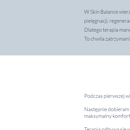
W Skin Balance wierz
pielęgnacji, regenera
Dlatego terapia manu
To chwila zatrzymani
Podczas pierwszej w
Następnie dobieram i
maksymalny komfort i
T
erapia odbywa się w