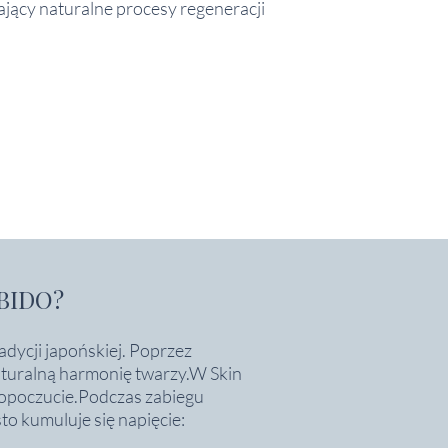
ający naturalne procesy regeneracji
BIDO?
dycji japońskiej. Poprzez
naturalną harmonię twarzy.W Skin
amopoczucie.Podczas zabiegu
sto kumuluje się napięcie: