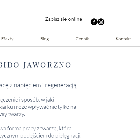
Zapisz sie online
Efekty
Blog
Cennik
Kontakt
OBIDO JAWORZNO
acę z napięciem i regeneracją
czenie i sposób, w jaki
 karku może wpływać nie tylko na
ysy twarzy.
wa forma pracy z twarzą, która
stycznym podejściem do pielęgnacji.