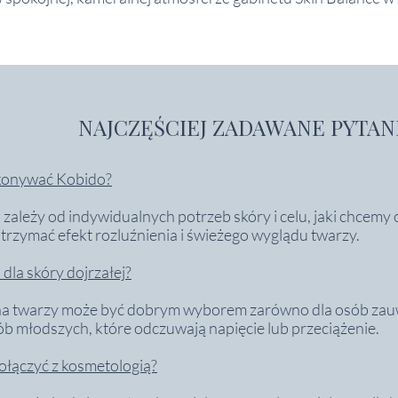
NAJCZĘŚCIEJ ZADAWANE PYTAN
ykonywać Kobido?
 zależy od indywidualnych potrzeb skóry i celu, jaki chcemy
utrzymać efekt rozluźnienia i świeżego wyglądu twarzy.
 dla skóry dojrzałej?
na twarzy może być dobrym wyborem zarówno dla osób zau
osób młodszych, które odczuwają napięcie lub przeciążenie.
łączyć z kosmetologią?