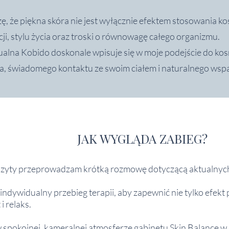
ę, że piękna skóra nie jest wyłącznie efektem stosowania k
cji, stylu życia oraz troski o równowagę całego organizmu.
alna Kobido doskonale wpisuje się w moje podejście do kosm
a, świadomego kontaktu ze swoim ciałem i naturalnego wspa
JAK WYGLĄDA ZABIEG?
izyty przeprowadzam krótką rozmowę dotyczącą aktualnych
ndywidualny przebieg terapii, aby zapewnić nie tylko efekt 
 relaks.
 spokojnej, kameralnej atmosferze gabinetu Skin Balance w