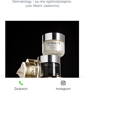
Dermatology i są one ogólnodostępne.
(Jan Marini Jaworzno)
Zadzwoń
Instagram
G.M. COLLIN
to lider rozwiązań w zakresie
dermokosmetyków i profilaktyki anti-aging,