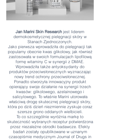
Jan Marini Skin Research
jest liderem
dermokosmetycznej pielęgnacji skóry w
Stanach Zjednoczonych.
Jako pierwsza wprowadziła do pielęgnacji tak
popularny obecnie kwas glikolowy, jak również
zastosowała w swoich formulacjach lipofilową
formę witaminy C w synergii z DMAE.
Wprowadziła także antyoksydanty do
produktów przeciwsłonecznych wyznaczając
nowy trend ochrony przeciwsłonecznej.
Ponadto stworzyła innowacyjny produkt
opierający swoje działanie na synergii trzech
kwasów: glikolowego, azelainowego i
salicylowego. To właśnie Marini utorowała
właściwą drogę skutecznej pielęgnacji skóry,
która po dziś dzień niezmiennie zyskuje coraz
szersze grono oddanych wielbicieli.
To co szczególnie wyróżnia markę to
skuteczność wybranych receptur potwierdzona
przez niezależne ośrodki badawcze. Efekty
badań zostały opublikowane w uznanym
czasopiśmie medycznym Journal of Drugs in