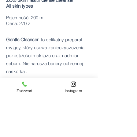
ZO® Skin Health Gentle Cleanser
All skin types ​
Pojemność: 200 ml
Cena: 270 z
Gentle Cleanser
to delikatny preparat
myjący, który usuwa zanieczyszczenia,
pozostałości makijażu oraz nadmiar
sebum. Nie narusza bariery ochronnej
naskórka .
Może być stosowany jako preparat do
demakijażu, żel do golenia oraz pod
Zadzwoń
Instagram
prysznic. Przeznaczony do każdego
rodzaju skóry.
Składniki aktywne:
▪ Gliceryna: wiąże i zatrzymuje wodę w
naskórku;